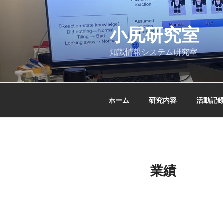
コ
ン
小尻研究室
テ
ン
知識情報システム研究室
ツ
へ
ス
キ
ホーム
研究内容
活動記
ッ
プ
業績